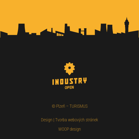
©
Plzeň – TURISMUS
Design
|
Tvorba webových stránek
WOOP design