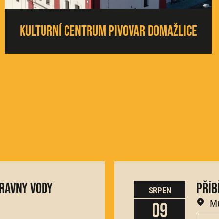
Kulturní centrum Pivovar Domažlice
ravny vody
Příb
SRPEN
Mu
09