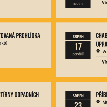
Ví
neděle
tovaná prohlídka
Chab
SRPEN
aktů
úpra
17
Vo
pondělí
Ví
stírny odpadních
Příb
SRPEN
Mu
23