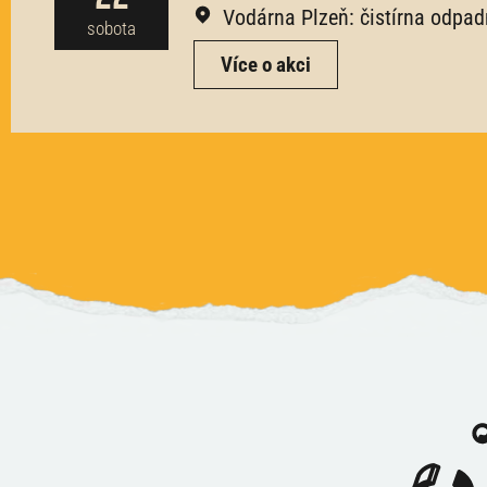
Vodárna Plzeň: čistírna odpad
sobota
Více o akci