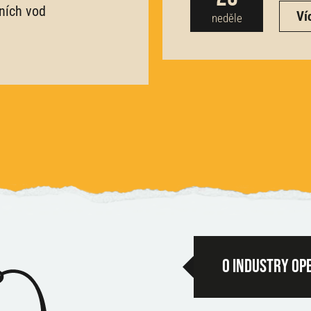
ních vod
Ví
neděle
O industry op