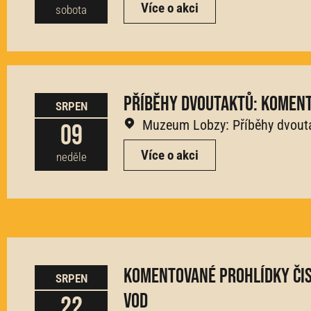
Více o akci
sobota
Příběhy dvoutaktů: komen
SRPEN
Muzeum Lobzy: Příběhy dvout
09
Více o akci
neděle
Komentované prohlídky či
SRPEN
vod
22