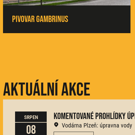
Pivovar Gambrinus
Aktuální akce
Komentované prohlídky úp
SRPEN
Vodárna Plzeň: úpravna vody
08