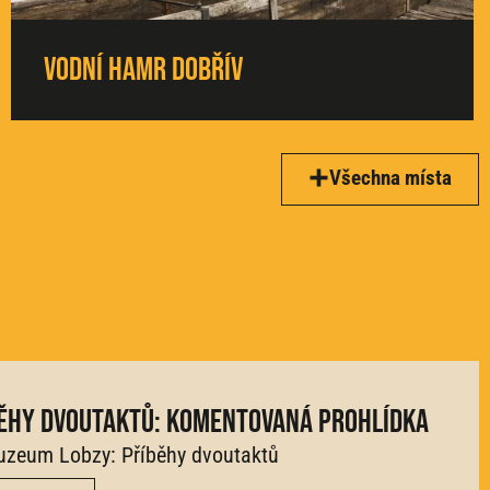
Vodní hamr Dobřív
Všechna místa
ěhy dvoutaktů: komentovaná prohlídka
zeum Lobzy: Příběhy dvoutaktů