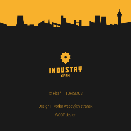
©
Plzeň – TURISMUS
Design
|
Tvorba webových stránek
WOOP design