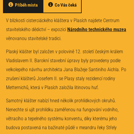
Příběh místa
Co Vás čeká
V blízkosti cisterciáckého kláštera v Plasích najdete Centrum
stavitelského dědictví – expozici
Národního technického muzea
věnovanou stavitelské tradici.
Plaský klášter byl založen v polovině 12. století českým králem
Vladislavem II. Barokní stavební úpravy byly provedeny podle
velkolepého návrhu architekta Jana Blažeje Santiniho Aichla. Po
zrušení klášterů Josefem II. se Plasy staly rezidencí rodiny
Metternichů, která v Plasích založila litinovou huť.
Samotný klášter nabízí hned několik prohlídkových okruhů.
Nenechte si ujít prohlídku zaměřenou na fungování vodního,
větracího a tepelného systému konventu, díky kterému jeho
budova postavená na bažinaté půdě v meandru řeky Střely