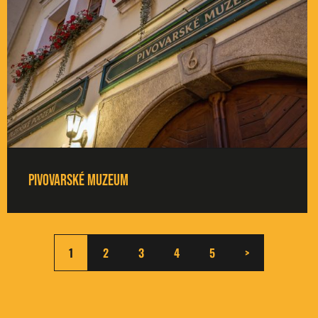
Pivovarské muzeum
1
2
3
4
5
>