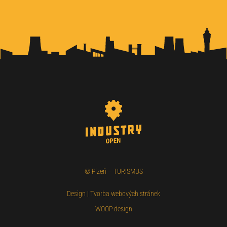
©
Plzeň – TURISMUS
Design
|
Tvorba webových stránek
WOOP design