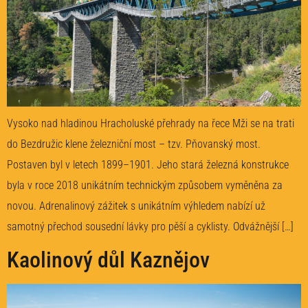
Vysoko nad hladinou Hracholuské přehrady na řece Mži se na trati
do Bezdružic klene železniční most – tzv. Pňovanský most.
Postaven byl v letech 1899–1901. Jeho stará železná konstrukce
byla v roce 2018 unikátním technickým způsobem vyměněna za
novou. Adrenalinový zážitek s unikátním výhledem nabízí už
samotný přechod sousední lávky pro pěší a cyklisty. Odvážnější […]
Kaolinový důl Kaznějov