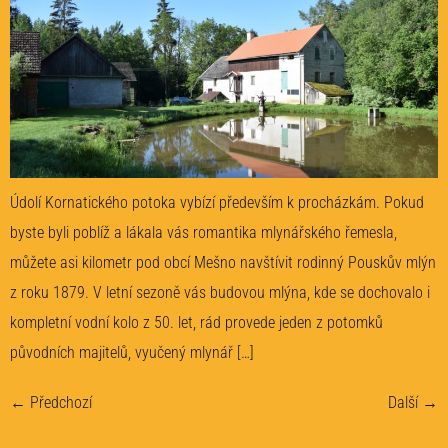
Údolí Kornatického potoka vybízí především k procházkám. Pokud
byste byli poblíž a lákala vás romantika mlynářského řemesla,
můžete asi kilometr pod obcí Mešno navštívit rodinný Pouskův mlýn
z roku 1879. V letní sezoně vás budovou mlýna, kde se dochovalo i
kompletní vodní kolo z 50. let, rád provede jeden z potomků
původních majitelů, vyučený mlynář […]
←
Předchozí
Další
→