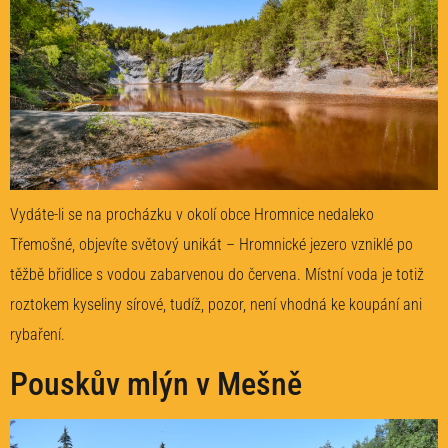
Vydáte-li se na procházku v okolí obce Hromnice nedaleko
Třemošné, objevíte světový unikát – Hromnické jezero vzniklé po
těžbě břidlice s vodou zabarvenou do červena. Místní voda je totiž
roztokem kyseliny sírové, tudíž, pozor, není vhodná ke koupání ani
rybaření.
Pouskův mlýn v Mešně