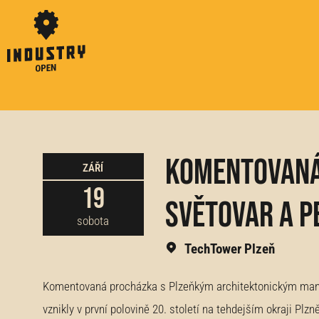
Komentovaná
ZÁŘÍ
19
Světovar a P
sobota
TechTower Plzeň
Komentovaná procházka s Plzeňkým architektonickým manu
vznikly v první polovině 20. století na tehdejším okraji Pl