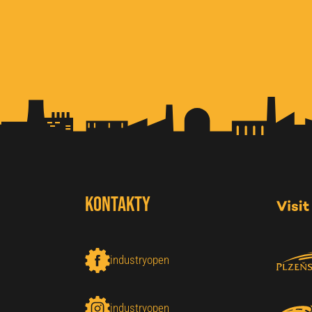
Kontakty
industryopen
industryopen