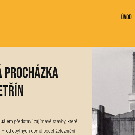
Úvod
 procházka
etřín
álem představí zajímavé stavby, které
zně – od obytných domů podél železniční