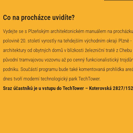
Co na procházce uvidíte?
Vydejte se s Plzeňským architektonickém manuálem na procházku p
polovině 20. století vyrostly na tehdejším východním okraji Plzně -
architektury od obytných domů v blízkosti železniční tratě z Chebu
původní tramvajovou vozovnu až po cenný funkcionalistický troj
podniku. Součástí programu bude také komentovaná prohlídka areál
dnes tvoří moderní technologický park TechTower.
Sraz účastníků je u vstupu do TechTower – Koterovská 2827/152