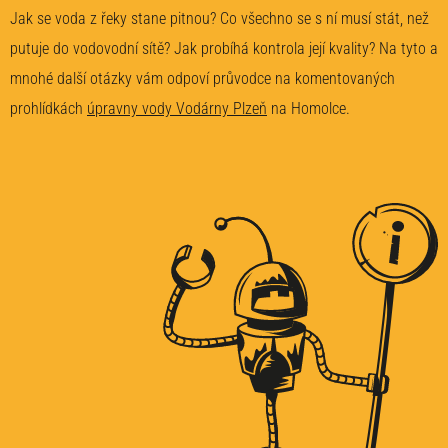
Jak se voda z řeky stane pitnou? Co všechno se s ní musí stát, než
putuje do vodovodní sítě? Jak probíhá kontrola její kvality? Na tyto a
mnohé další otázky vám odpoví průvodce na komentovaných
prohlídkách
úpravny vody Vodárny Plzeň
na Homolce.