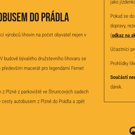
jako jízdenk
tobusem do Prádla
Pokud se do 
dopravy, rez
cí výrobců lihovin na počet obyvatel nejen v
(
odkaz na ak
Účastníci p
 V budově bývalého družstevního lihovaru se
Prohlídky li
zde především macerát pro legendární Fernet
Součástí ne
dárek.
 z Plzně z parkoviště ve Štruncových sadech
ě cesty autobusem z Plzně do Prádla a zpět