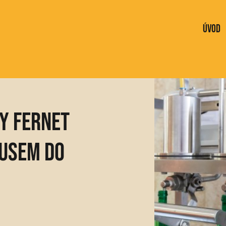
Úvod
y Fernet
busem do