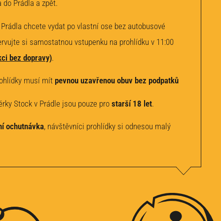
a do Prádla a zpět.
Prádla chcete vydat po vlastní ose bez autobusové
ervujte si samostatnou vstupenku na prohlídku v 11:00
ci bez dopravy)
.
rohlídky musí mít
pevnou uzavřenou obuv bez podpatků
kérky Stock v Prádle jsou pouze pro
starší 18 let
.
ní ochutnávka
, návštěvníci prohlídky si odnesou malý