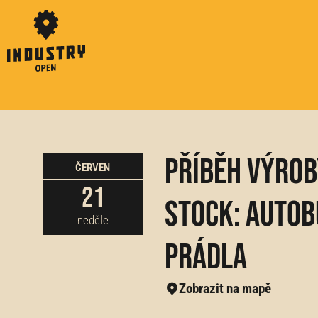
Příběh výrob
ČERVEN
21
Stock: Auto
neděle
Prádla
Zobrazit na mapě