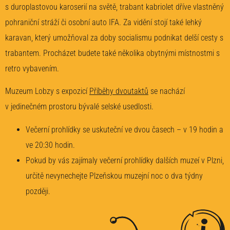
s duroplastovou karoserií na světě, trabant kabriolet dříve vlastněný
pohraniční stráží či osobní auto IFA. Za vidění stojí také lehký
karavan, který umožňoval za doby socialismu podnikat delší cesty s
trabantem. Procházet budete také několika obytnými místnostmi s
retro vybavením.
Muzeum Lobzy s expozicí
Příběhy dvoutaktů
se nachází
v jedinečném prostoru bývalé selské usedlosti.
Večerní prohlídky se uskuteční ve dvou časech – v 19 hodin a
ve 20:30 hodin.
Pokud by vás zajímaly večerní prohlídky dalších muzeí v Plzni,
určitě nevynechejte
Plzeňskou muzejní noc
o dva týdny
později.