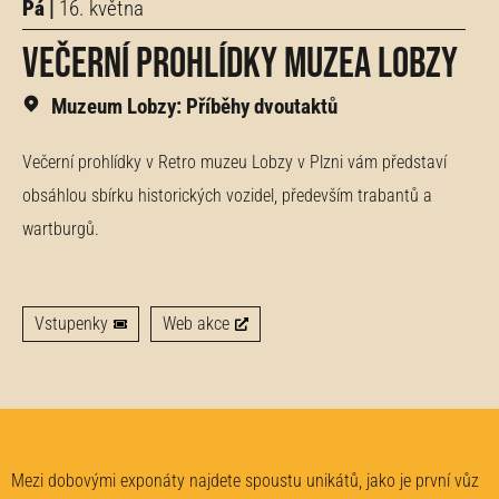
Pá |
16. května
Večerní prohlídky Muzea Lobzy
Muzeum Lobzy: Příběhy dvoutaktů
Večerní prohlídky v Retro muzeu Lobzy v Plzni vám představí
obsáhlou sbírku historických vozidel, především trabantů a
wartburgů.
Vstupenky
Web akce
Mezi dobovými exponáty najdete spoustu unikátů, jako je první vůz